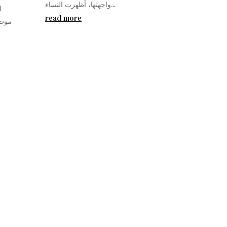
واجهتها، أظهرت النساء...
ا
read more
موت،