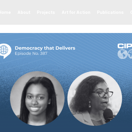
Home
About
Projects
Art for Action
Publications